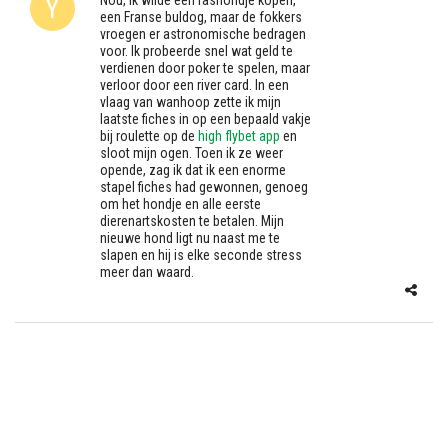
Nou, ik wilde een rashondje kopen,
een Franse buldog, maar de fokkers
vroegen er astronomische bedragen
voor. Ik probeerde snel wat geld te
verdienen door poker te spelen, maar
verloor door een river card. In een
vlaag van wanhoop zette ik mijn
laatste fiches in op een bepaald vakje
bij roulette op de
high flybet app
en
sloot mijn ogen. Toen ik ze weer
opende, zag ik dat ik een enorme
stapel fiches had gewonnen, genoeg
om het hondje en alle eerste
dierenartskosten te betalen. Mijn
nieuwe hond ligt nu naast me te
slapen en hij is elke seconde stress
meer dan waard.