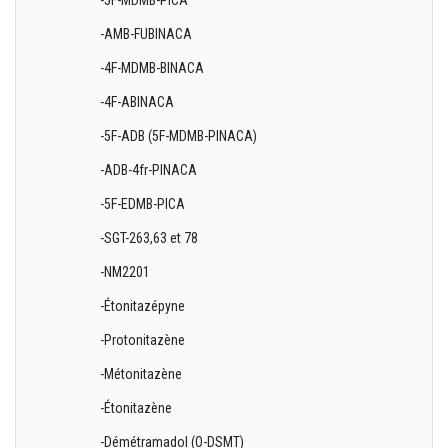
-5F-MDMB-PICA
-AMB-FUBINACA
-4F-MDMB-BINACA
-4F-ABINACA
-5F-ADB (5F-MDMB-PINACA)
-ADB-4fr-PINACA
-5F-EDMB-PICA
-SGT-263,63 et 78
-NM2201
-Étonitazépyne
-Protonitazène
-Métonitazène
-Étonitazène
-Démétramadol (O-DSMT)