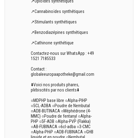
↗️Opioïdes synthétiques
↗️Cannabinoïdes synthétiques
↗️Stimulants synthétiques
↗️Benzodiazépines synthétiques
↗️Cathinone synthétique
Contactez-nous sur WhatsApp : +49
1521 7185533
Contact :
globaleeuropaapotheke@gmail.com
⬇️Voici nos produits phares,
plébiscités par nos clients⬇️
○MDPHP base libre ○Alpha-PIHP
○5CL-ADBA ○Poudre de Nembutal
○ADB-BUTINACA ○Méphédrone (4-
MMC) ○Poudre de fentanyl ○Alpha-
PHP ○5F-ADB ○Alpha-PVP (Flakka)
○AB-FUBINACA ○6cl-adba ○3-CMC
○Alpha-PHiP ○ADB-FUBINACA ○GHB
liquide et en poudre ○Nembutal