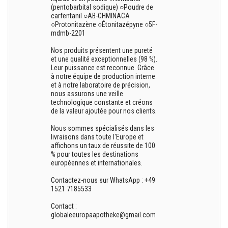
(pentobarbital sodique) ○Poudre de
carfentanil ○AB-CHMINACA
○Protonitazène ○Étonitazépyne ○5F-
mdmb-2201
Nos produits présentent une pureté
et une qualité exceptionnelles (98 %).
Leur puissance est reconnue. Grâce
à notre équipe de production interne
et à notre laboratoire de précision,
nous assurons une veille
technologique constante et créons
de la valeur ajoutée pour nos clients.
Nous sommes spécialisés dans les
livraisons dans toute l'Europe et
affichons un taux de réussite de 100
% pour toutes les destinations
européennes et internationales.
Contactez-nous sur WhatsApp : +49
1521 7185533
Contact :
globaleeuropaapotheke@gmail.com