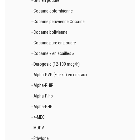
- GHB en poudre
- Cocaïne colombienne
- Cocaïne péruvienne Cocaïne
- Cocaïne bolivienne
- Cocaïne pure en poudre
- Cocaïne « en écailles »
- Durogesic (12-100 mcg/h)
- Alpha-PVP (Flakka) en cristaux
- Alpha-PHiP
- Alpha-Pihp
- Alpha-PHP
- 4-MEC
- MDPV
- Éthylone