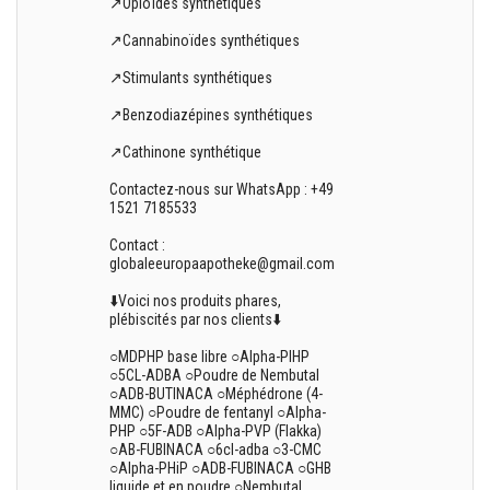
↗️Opioïdes synthétiques
↗️Cannabinoïdes synthétiques
↗️Stimulants synthétiques
↗️Benzodiazépines synthétiques
↗️Cathinone synthétique
Contactez-nous sur WhatsApp : +49
1521 7185533
Contact :
globaleeuropaapotheke@gmail.com
⬇️Voici nos produits phares,
plébiscités par nos clients⬇️
○MDPHP base libre ○Alpha-PIHP
○5CL-ADBA ○Poudre de Nembutal
○ADB-BUTINACA ○Méphédrone (4-
MMC) ○Poudre de fentanyl ○Alpha-
PHP ○5F-ADB ○Alpha-PVP (Flakka)
○AB-FUBINACA ○6cl-adba ○3-CMC
○Alpha-PHiP ○ADB-FUBINACA ○GHB
liquide et en poudre ○Nembutal