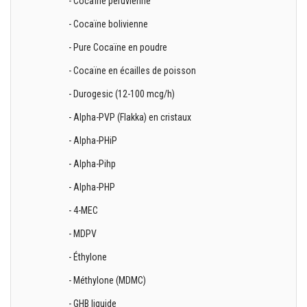
- Cocaïne péruvienne
- Cocaïne bolivienne
- Pure Cocaïne en poudre
- Cocaïne en écailles de poisson
- Durogesic (12-100 mcg/h)
- Alpha-PVP (Flakka) en cristaux
- Alpha-PHiP
- Alpha-Pihp
- Alpha-PHP
- 4-MEC
- MDPV
- Éthylone
- Méthylone (MDMC)
- GHB liquide