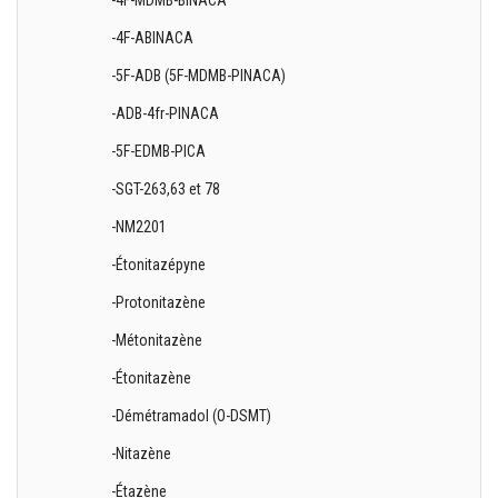
-4F-MDMB-BINACA
-4F-ABINACA
-5F-ADB (5F-MDMB-PINACA)
-ADB-4fr-PINACA
-5F-EDMB-PICA
-SGT-263,63 et 78
-NM2201
-Étonitazépyne
-Protonitazène
-Métonitazène
-Étonitazène
-Démétramadol (O-DSMT)
-Nitazène
-Étazène