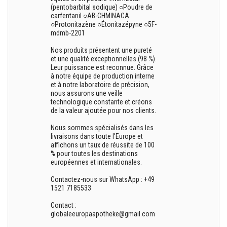
(pentobarbital sodique) ○Poudre de
carfentanil ○AB-CHMINACA
○Protonitazène ○Étonitazépyne ○5F-
mdmb-2201
Nos produits présentent une pureté
et une qualité exceptionnelles (98 %).
Leur puissance est reconnue. Grâce
à notre équipe de production interne
et à notre laboratoire de précision,
nous assurons une veille
technologique constante et créons
de la valeur ajoutée pour nos clients.
Nous sommes spécialisés dans les
livraisons dans toute l'Europe et
affichons un taux de réussite de 100
% pour toutes les destinations
européennes et internationales.
Contactez-nous sur WhatsApp : +49
1521 7185533
Contact :
globaleeuropaapotheke@gmail.com