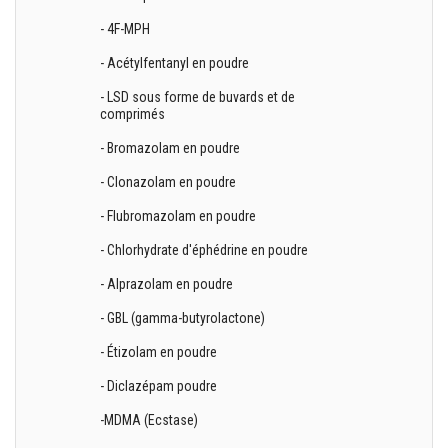
- 4F-MPH
- Acétylfentanyl en poudre
- LSD sous forme de buvards et de
comprimés
- Bromazolam en poudre
- Clonazolam en poudre
- Flubromazolam en poudre
- Chlorhydrate d'éphédrine en poudre
- Alprazolam en poudre
- GBL (gamma-butyrolactone)
- Étizolam en poudre
- Diclazépam poudre
-MDMA (Ecstase)