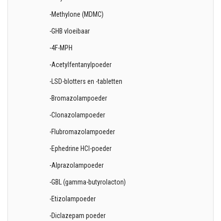
-Methylone (MDMC)
-GHB vloeibaar
-4F-MPH
-Acetylfentanylpoeder
-LSD-blotters en -tabletten
-Bromazolampoeder
-Clonazolampoeder
-Flubromazolampoeder
-Ephedrine HCl-poeder
-Alprazolampoeder
-GBL (gamma-butyrolacton)
-Etizolampoeder
-Diclazepam poeder