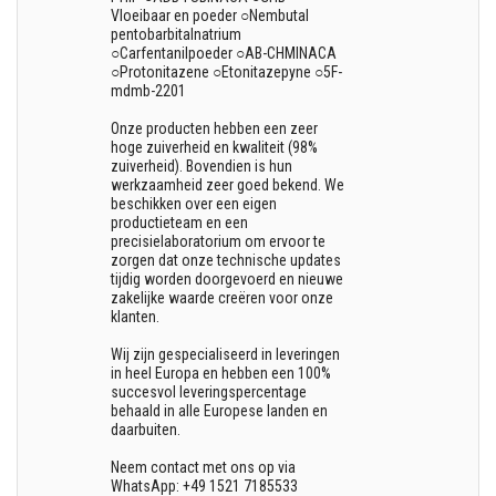
Vloeibaar en poeder ○Nembutal
pentobarbitalnatrium
○Carfentanilpoeder ○AB-CHMINACA
○Protonitazene ○Etonitazepyne ○5F-
mdmb-2201
Onze producten hebben een zeer
hoge zuiverheid en kwaliteit (98%
zuiverheid). Bovendien is hun
werkzaamheid zeer goed bekend. We
beschikken over een eigen
productieteam en een
precisielaboratorium om ervoor te
zorgen dat onze technische updates
tijdig worden doorgevoerd en nieuwe
zakelijke waarde creëren voor onze
klanten.
Wij zijn gespecialiseerd in leveringen
in heel Europa en hebben een 100%
succesvol leveringspercentage
behaald in alle Europese landen en
daarbuiten.
Neem contact met ons op via
WhatsApp: +49 1521 7185533