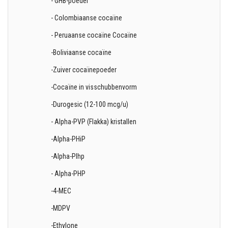
- GHB-poeder
- Colombiaanse cocaïne
- Peruaanse cocaïne Cocaïne
-Boliviaanse cocaïne
-Zuiver cocaïnepoeder
-Cocaïne in visschubbenvorm
-Durogesic (12-100 mcg/u)
- Alpha-PVP (Flakka) kristallen
-Alpha-PHiP
-Alpha-PIhp
- Alpha-PHP
-4-MEC
-MDPV
-Ethylone