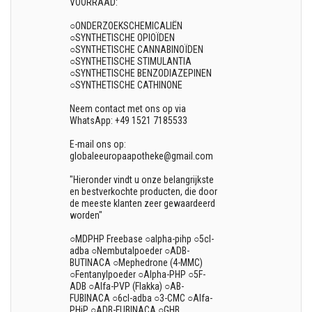
VOORRAAD:
○ONDERZOEKSCHEMICALIËN
○SYNTHETISCHE OPIOÏDEN
○SYNTHETISCHE CANNABINOÏDEN
○SYNTHETISCHE STIMULANTIA
○SYNTHETISCHE BENZODIAZEPINEN
○SYNTHETISCHE CATHINONE
Neem contact met ons op via
WhatsApp: +49 1521 7185533
E-mail ons op:
globaleeuropaapotheke@gmail.com
"Hieronder vindt u onze belangrijkste
en bestverkochte producten, die door
de meeste klanten zeer gewaardeerd
worden"
○MDPHP Freebase ○alpha-pihp ○5cl-
adba ○Nembutalpoeder ○ADB-
BUTINACA ○Mephedrone (4-MMC)
○Fentanylpoeder ○Alpha-PHP ○5F-
ADB ○Alfa-PVP (Flakka) ○AB-
FUBINACA ○6cl-adba ○3-CMC ○Alfa-
PHiP ○ADB-FUBINACA ○GHB