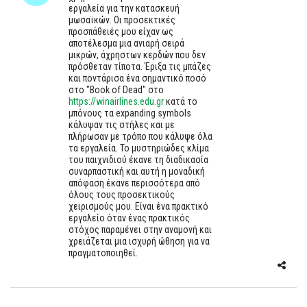
εργαλεία για την κατασκευή
μωσαϊκών. Οι προσεκτικές
προσπάθειές μου είχαν ως
αποτέλεσμα μια ανιαρή σειρά
μικρών, άχρηστων κερδών που δεν
πρόσθεταν τίποτα. Έριξα τις μπάζες
και ποντάρισα ένα σημαντικό ποσό
στο "Book of Dead" στο
https://winairlines.edu.gr
κατά το
μπόνους τα expanding symbols
κάλυψαν τις στήλες και με
πλήρωσαν με τρόπο που κάλυψε όλα
τα εργαλεία. Το μυστηριώδες κλίμα
του παιχνιδιού έκανε τη διαδικασία
συναρπαστική και αυτή η μοναδική
απόφαση έκανε περισσότερα από
όλους τους προσεκτικούς
χειρισμούς μου. Είναι ένα πρακτικό
εργαλείο όταν ένας πρακτικός
στόχος παραμένει στην αναμονή και
χρειάζεται μια ισχυρή ώθηση για να
πραγματοποιηθεί.