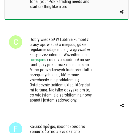
for all your PoE 2 trading needs and
start crafting like a pro.
Dobry wieczór! W Lublinie kumpel z
pracy opowiadał o miejscu, gdzie
regularnie udaje mu się wygrywać w
karty przez internet. Wszedłem na
tonyspins
i od razu spodobał mi się
tamtejszy poker oraz online casino.
Mimo początkowych trudności i kilku
przegranych sesji, które mnie
zniechęciły, nie poddałem się.
Ostatecznie trafiłem układ, który dał
mi fortunę. Nie tylko odzyskałem to,
co włożyłem, ale zarobiłem na nowy
aparat i jestem zadowolony.
Κωμικό πράγμα, προσπαθούσα να
χρηματοδοτήσω ένα σετ από