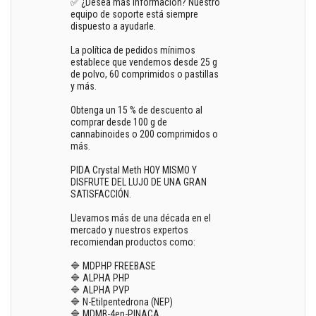
✅ ¿Desea más información? Nuestro
equipo de soporte está siempre
dispuesto a ayudarle.
La política de pedidos mínimos
establece que vendemos desde 25 g
de polvo, 60 comprimidos o pastillas
y más.
Obtenga un 15 % de descuento al
comprar desde 100 g de
cannabinoides o 200 comprimidos o
más.
PIDA Crystal Meth HOY MISMO Y
DISFRUTE DEL LUJO DE UNA GRAN
SATISFACCIÓN.
Llevamos más de una década en el
mercado y nuestros expertos
recomiendan productos como:
🔷 MDPHP FREEBASE
🔷 ALPHA PHP
🔷 ALPHA PVP
🔷 N-Etilpentedrona (NEP)
🔷 MDMB-4en-PINACA