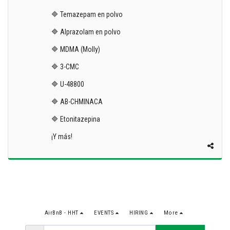
🔷 Temazepam en polvo
🔷 Alprazolam en polvo
🔷 MDMA (Molly)
🔷 3-CMC
🔷 U-48800
🔷 AB-CHMINACA
🔷 Etonitazepina
¡Y más!
AirBnB - HHT
EVENTS
HIRING
More