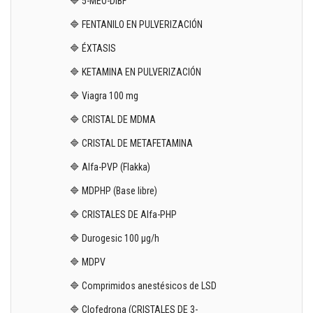
🔷 5-MEO-DIBF
🔷 FENTANILO EN PULVERIZACIÓN
🔷 ÉXTASIS
🔷 KETAMINA EN PULVERIZACIÓN
🔷 Viagra 100 mg
🔷 CRISTAL DE MDMA
🔷 CRISTAL DE METAFETAMINA
🔷 Alfa-PVP (Flakka)
🔷 MDPHP (Base libre)
🔷 CRISTALES DE Alfa-PHP
🔷 Durogesic 100 µg/h
🔷 MDPV
🔷 Comprimidos anestésicos de LSD
🔷 Clofedrona (CRISTALES DE 3-