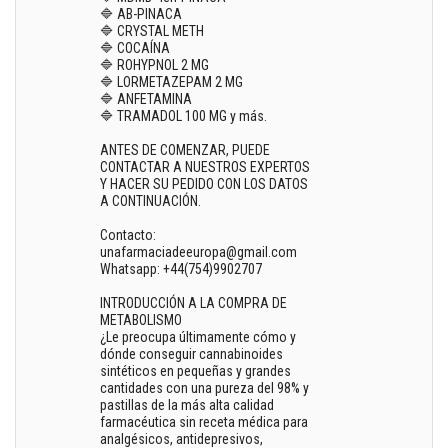
🔷 AB-PINACA
🔷 CRYSTAL METH
🔷 COCAÍNA
🔷 ROHYPNOL 2 MG
🔷 LORMETAZEPAM 2 MG
🔷 ANFETAMINA
🔷 TRAMADOL 100 MG y más.
ANTES DE COMENZAR, PUEDE
CONTACTAR A NUESTROS EXPERTOS
Y HACER SU PEDIDO CON LOS DATOS
A CONTINUACIÓN.
Contacto:
unafarmaciadeeuropa@gmail.com
Whatsapp: +44(754)9902707
INTRODUCCIÓN A LA COMPRA DE
METABOLISMO
¿Le preocupa últimamente cómo y
dónde conseguir cannabinoides
sintéticos en pequeñas y grandes
cantidades con una pureza del 98% y
pastillas de la más alta calidad
farmacéutica sin receta médica para
analgésicos, antidepresivos,