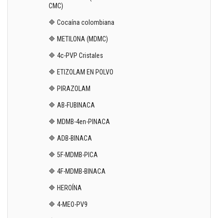
CMC)
🔷 Cocaína colombiana
🔷 METILONA (MDMC)
🔷 4c-PVP Cristales
🔷 ETIZOLAM EN POLVO
🔷 PIRAZOLAM
🔷 AB-FUBINACA
🔷 MDMB-4en-PINACA
🔷 ADB-BINACA
🔷 5F-MDMB-PICA
🔷 4F-MDMB-BINACA
🔷 HEROÍNA
🔷 4-MEO-PV9