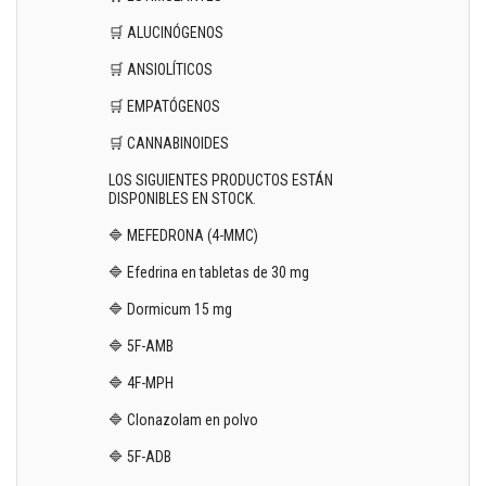
🛒 ALUCINÓGENOS
🛒 ANSIOLÍTICOS
🛒 EMPATÓGENOS
🛒 CANNABINOIDES
LOS SIGUIENTES PRODUCTOS ESTÁN
DISPONIBLES EN STOCK.
🔷 MEFEDRONA (4-MMC)
🔷 Efedrina en tabletas de 30 mg
🔷 Dormicum 15 mg
🔷 5F-AMB
🔷 4F-MPH
🔷 Clonazolam en polvo
🔷 5F-ADB