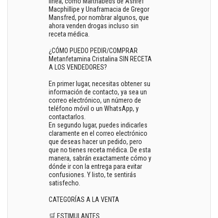
línea, como Marthabeds de Ashref
Macphillipe y Unaframacia de Gregor
Mansfred, por nombrar algunos, que
ahora venden drogas incluso sin
receta médica.
¿CÓMO PUEDO PEDIR/COMPRAR
Metanfetamina Cristalina SIN RECETA
A LOS VENDEDORES?
En primer lugar, necesitas obtener su
información de contacto, ya sea un
correo electrónico, un número de
teléfono móvil o un WhatsApp, y
contactarlos.
En segundo lugar, puedes indicarles
claramente en el correo electrónico
que deseas hacer un pedido, pero
que no tienes receta médica. De esta
manera, sabrán exactamente cómo y
dónde ir con la entrega para evitar
confusiones. Y listo, te sentirás
satisfecho.
CATEGORÍAS A LA VENTA
🛒 ESTIMULANTES