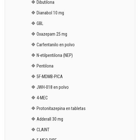
🔷 Dibutilona
🔷 Dianabol 10 mg
🔷 GBL
🔷 Oxazepam 25 mg
🔷 Carfentanilo en polvo
🔷 N-etilpentilona (NEP)
🔷 Pentilona
🔷 5F-MDMB-PICA
🔷 JWH-018 en polvo
🔷 4-MEC
🔷 Protonitazepina en tabletas
🔷 Adderall 30 mg
🔷 CLAINT