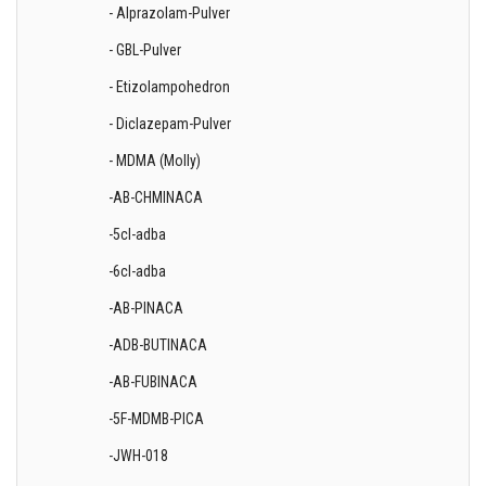
- Alprazolam-Pulver
- GBL-Pulver
- Etizolampohedron
- Diclazepam-Pulver
- MDMA (Molly)
-AB-CHMINACA
-5cl-adba
-6cl-adba
-AB-PINACA
-ADB-BUTINACA
-AB-FUBINACA
-5F-MDMB-PICA
-JWH-018