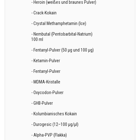
- Heroin (weißes und braunes Pulver)
- Crack-Kokain
- Crystal Methamphetamin (Ice)
- Nembutal (Pentobarbital-Natrium)
100 ml
- Fentanyl-Pulver (50 µg und 100 µg)
- Ketamin-Pulver
- Fentanyl-Pulver
- MDMA-Kristalle
- Oxycodon-Pulver
- GHB-Pulver
- Kolumbianisches Kokain
- Durogesic (12–100 µg/µl)
- Alpha-PVP (Flakka)