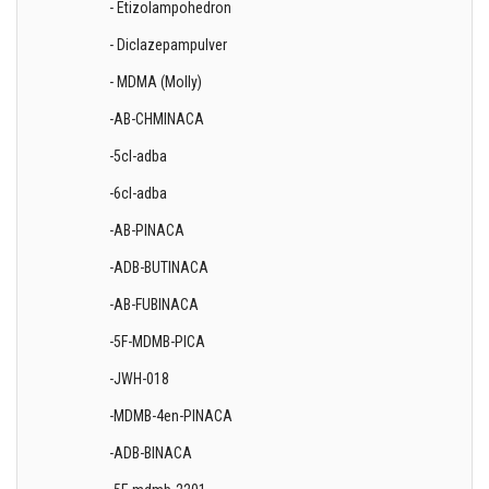
- Etizolampohedron
- Diclazepampulver
- MDMA (Molly)
-AB-CHMINACA
-5cl-adba
-6cl-adba
-AB-PINACA
-ADB-BUTINACA
-AB-FUBINACA
-5F-MDMB-PICA
-JWH-018
-MDMB-4en-PINACA
-ADB-BINACA