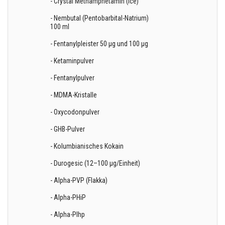
- Crystal Methamphetamin (Ice)
- Nembutal (Pentobarbital-Natrium)
100 ml
- Fentanylpleister 50 µg und 100 µg
- Ketaminpulver
- Fentanylpulver
- MDMA-Kristalle
- Oxycodonpulver
- GHB-Pulver
- Kolumbianisches Kokain
- Durogesic (12–100 µg/Einheit)
- Alpha-PVP (Flakka)
- Alpha-PHiP
- Alpha-PIhp