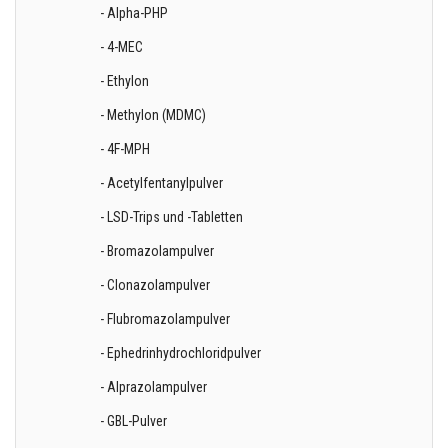
- Alpha-PHP
- 4-MEC
- Ethylon
- Methylon (MDMC)
- 4F-MPH
- Acetylfentanylpulver
- LSD-Trips und -Tabletten
- Bromazolampulver
- Clonazolampulver
- Flubromazolampulver
- Ephedrinhydrochloridpulver
- Alprazolampulver
- GBL-Pulver