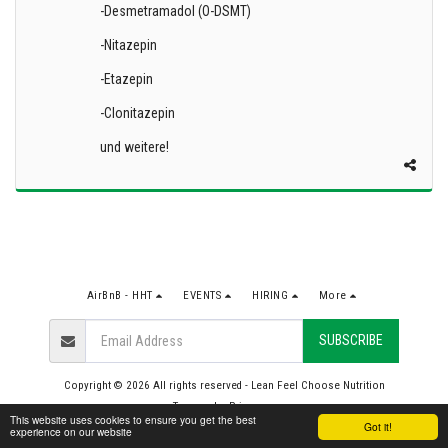
-Desmetramadol (O-DSMT)
-Nitazepin
-Etazepin
-Clonitazepin
und weitere!
AirBnB - HHT
EVENTS
HIRING
More
SUBSCRIBE
Copyright © 2026 All rights reserved -
Lean Feel Choose Nutrition
Terms
|
Privacy
This website uses cookies to ensure you get the best
Got it!
experience on our website