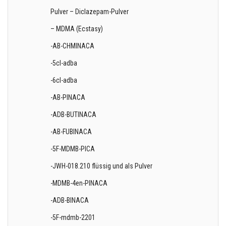
Pulver – Diclazepam-Pulver
– MDMA (Ecstasy)
-AB-CHMINACA
-5cl-adba
-6cl-adba
-AB-PINACA
-ADB-BUTINACA
-AB-FUBINACA
-5F-MDMB-PICA
-JWH-018.210 flüssig und als Pulver
-MDMB-4en-PINACA
-ADB-BINACA
-5F-mdmb-2201