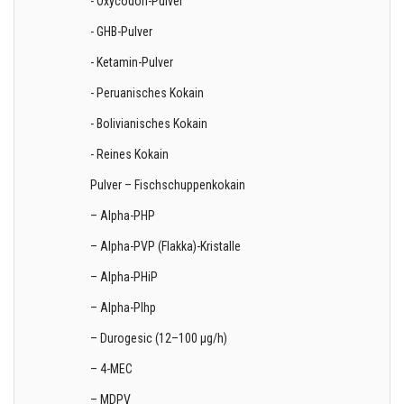
- Oxycodon-Pulver
- GHB-Pulver
- Ketamin-Pulver
- Peruanisches Kokain
- Bolivianisches Kokain
- Reines Kokain
Pulver – Fischschuppenkokain
– Alpha-PHP
– Alpha-PVP (Flakka)-Kristalle
– Alpha-PHiP
– Alpha-PIhp
– Durogesic (12–100 µg/h)
– 4-MEC
– MDPV