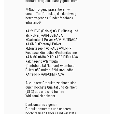
Kontakt: drogasdiariass@gmail.com
🔷Nachfolgend präsentieren wir
unsere Top-Produkte, die durchweg
hervorragendes Kundenfeedback
erhalten.🔷
◾Alfa-PVP (Flakka) ◾GHB (flüssig und
als Pulver) ◾AB-FUBINACA
◾Carfentanil-Pulver ◾ADB-BUTINACA
◾3-CMC ◾Fentanyl-Pulver
◾Etonitazepin ◾5F-ADB ◾MDPHP
Freebase ◾5cl-adba ◾Protonitazene
◾4-MMC ◾Alfa-PHiP ◾ADB-FUBINACA
◾alpha-pihp ◾Nembutal
(Pentobarbital-Natrium) ◾Nembutal-
Pulver ◾5F-mdmb-2201 ◾6cl-adba
◾Alfa-PHP ◾AB-CHMINACA
Alle unsere Produkte zeichnen sich
durch höchste Qualität und Reinheit
(98 %) aus und sind für ihre
Wirksamkeit bekannt.
Dank unseres eigenen
Produktionsteams und unseres
hochpräzisen Labors sind wir stets