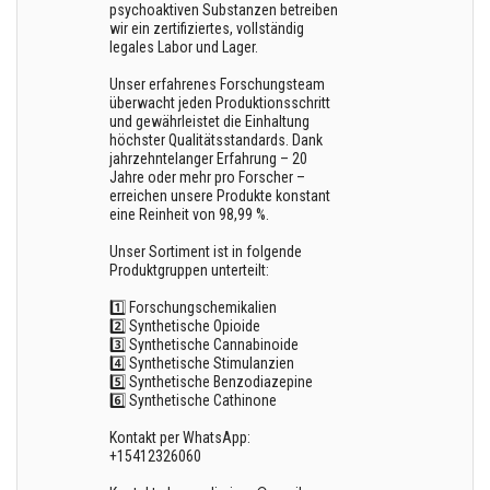
psychoaktiven Substanzen betreiben
wir ein zertifiziertes, vollständig
legales Labor und Lager.
Unser erfahrenes Forschungsteam
überwacht jeden Produktionsschritt
und gewährleistet die Einhaltung
höchster Qualitätsstandards. Dank
jahrzehntelanger Erfahrung – 20
Jahre oder mehr pro Forscher –
erreichen unsere Produkte konstant
eine Reinheit von 98,99 %.
Unser Sortiment ist in folgende
Produktgruppen unterteilt:
1️⃣ Forschungschemikalien
2️⃣ Synthetische Opioide
3️⃣ Synthetische Cannabinoide
4️⃣ Synthetische Stimulanzien
5️⃣ Synthetische Benzodiazepine
6️⃣ Synthetische Cathinone
Kontakt per WhatsApp:
+15412326060