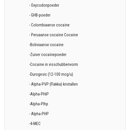
- Oxycodonpoeder
- GHB-poeder
- Colombiaanse cocaïne
- Peruaanse cocaïne Cocaïne
-Boliviaanse cocaïne
-Zuiver cocaïnepoeder
-Cocaïne in visschubbenvorm
-Durogesic (12-100 mcg/u)
- Alpha-PVP (Flakka) kristallen
-Alpha-PHiP
-Alpha-PIhp
- Alpha-PHP
-4-MEC