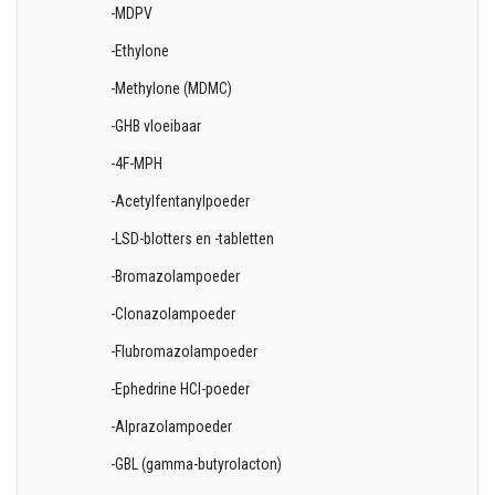
-MDPV
-Ethylone
-Methylone (MDMC)
-GHB vloeibaar
-4F-MPH
-Acetylfentanylpoeder
-LSD-blotters en -tabletten
-Bromazolampoeder
-Clonazolampoeder
-Flubromazolampoeder
-Ephedrine HCl-poeder
-Alprazolampoeder
-GBL (gamma-butyrolacton)