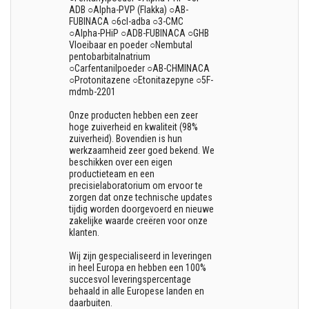
ADB ○Alpha-PVP (Flakka) ○AB-
FUBINACA ○6cl-adba ○3-CMC
○Alpha-PHiP ○ADB-FUBINACA ○GHB
Vloeibaar en poeder ○Nembutal
pentobarbitalnatrium
○Carfentanilpoeder ○AB-CHMINACA
○Protonitazene ○Etonitazepyne ○5F-
mdmb-2201
Onze producten hebben een zeer
hoge zuiverheid en kwaliteit (98%
zuiverheid). Bovendien is hun
werkzaamheid zeer goed bekend. We
beschikken over een eigen
productieteam en een
precisielaboratorium om ervoor te
zorgen dat onze technische updates
tijdig worden doorgevoerd en nieuwe
zakelijke waarde creëren voor onze
klanten.
Wij zijn gespecialiseerd in leveringen
in heel Europa en hebben een 100%
succesvol leveringspercentage
behaald in alle Europese landen en
daarbuiten.