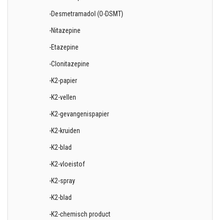
-Desmetramadol (O-DSMT)
-Nitazepine
-Etazepine
-Clonitazepine
-K2-papier
-K2-vellen
-K2-gevangenispapier
-K2-kruiden
-K2-blad
-K2-vloeistof
-K2-spray
-K2-blad
-K2-chemisch product