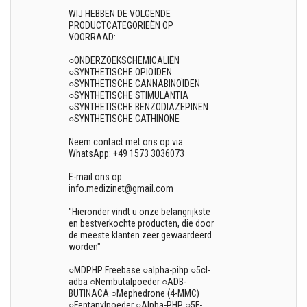
WIJ HEBBEN DE VOLGENDE
PRODUCTCATEGORIEËN OP
VOORRAAD:
○ONDERZOEKSCHEMICALIËN
○SYNTHETISCHE OPIOÏDEN
○SYNTHETISCHE CANNABINOÏDEN
○SYNTHETISCHE STIMULANTIA
○SYNTHETISCHE BENZODIAZEPINEN
○SYNTHETISCHE CATHINONE
Neem contact met ons op via
WhatsApp: +49 1573 3036073
E-mail ons op:
info.medizinet@gmail.com
"Hieronder vindt u onze belangrijkste
en bestverkochte producten, die door
de meeste klanten zeer gewaardeerd
worden"
○MDPHP Freebase ○alpha-pihp ○5cl-
adba ○Nembutalpoeder ○ADB-
BUTINACA ○Mephedrone (4-MMC)
○Fentanylpoeder ○Alpha-PHP ○5F-