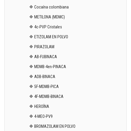
🔷 Cocaína colombiana
🔷 METILONA (MDMC)
🔷 4c-PVP Cristales
🔷 ETIZOLAM EN POLVO
🔷 PIRAZOLAM
🔷 AB-FUBINACA
🔷 MDMB-4en-PINACA
🔷 ADB-BINACA
🔷 5F-MDMB-PICA
🔷 4F-MDMB-BINACA
🔷 HEROÍNA
🔷 4-MEO-PV9
🔷 BROMAZOLAM EN POLVO