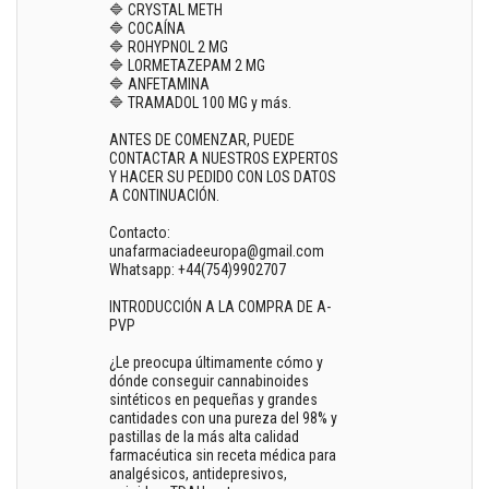
🔷 CRYSTAL METH
🔷 COCAÍNA
🔷 ROHYPNOL 2 MG
🔷 LORMETAZEPAM 2 MG
🔷 ANFETAMINA
🔷 TRAMADOL 100 MG y más.
ANTES DE COMENZAR, PUEDE
CONTACTAR A NUESTROS EXPERTOS
Y HACER SU PEDIDO CON LOS DATOS
A CONTINUACIÓN.
Contacto:
unafarmaciadeeuropa@gmail.com
Whatsapp: +44(754)9902707
INTRODUCCIÓN A LA COMPRA DE A-
PVP
¿Le preocupa últimamente cómo y
dónde conseguir cannabinoides
sintéticos en pequeñas y grandes
cantidades con una pureza del 98% y
pastillas de la más alta calidad
farmacéutica sin receta médica para
analgésicos, antidepresivos,