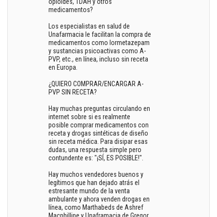
opioides, TDAH y otros
medicamentos?
Los especialistas en salud de
Unafarmacia le facilitan la compra de
medicamentos como lormetazepam
y sustancias psicoactivas como A-
PVP, etc., en línea, incluso sin receta
en Europa.
¿QUIERO COMPRAR/ENCARGAR A-
PVP SIN RECETA?
Hay muchas preguntas circulando en
internet sobre si es realmente
posible comprar medicamentos con
receta y drogas sintéticas de diseño
sin receta médica. Para disipar esas
dudas, una respuesta simple pero
contundente es: "¡SÍ, ES POSIBLE!".
Hay muchos vendedores buenos y
legítimos que han dejado atrás el
estresante mundo de la venta
ambulante y ahora venden drogas en
línea, como Marthabeds de Ashref
Macphillipe y Unaframacia de Gregor