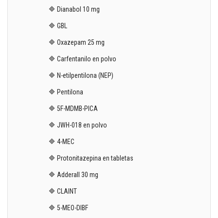
🔷 Dianabol 10 mg
🔷 GBL
🔷 Oxazepam 25 mg
🔷 Carfentanilo en polvo
🔷 N-etilpentilona (NEP)
🔷 Pentilona
🔷 5F-MDMB-PICA
🔷 JWH-018 en polvo
🔷 4-MEC
🔷 Protonitazepina en tabletas
🔷 Adderall 30 mg
🔷 CLAINT
🔷 5-MEO-DIBF