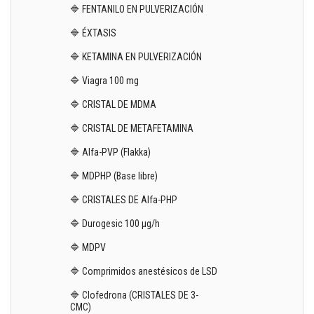
🔷 FENTANILO EN PULVERIZACIÓN
🔷 ÉXTASIS
🔷 KETAMINA EN PULVERIZACIÓN
🔷 Viagra 100 mg
🔷 CRISTAL DE MDMA
🔷 CRISTAL DE METAFETAMINA
🔷 Alfa-PVP (Flakka)
🔷 MDPHP (Base libre)
🔷 CRISTALES DE Alfa-PHP
🔷 Durogesic 100 µg/h
🔷 MDPV
🔷 Comprimidos anestésicos de LSD
🔷 Clofedrona (CRISTALES DE 3-
CMC)