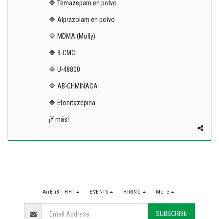
🔷 Temazepam en polvo
🔷 Alprazolam en polvo
🔷 MDMA (Molly)
🔷 3-CMC
🔷 U-48800
🔷 AB-CHMINACA
🔷 Etonitazepina
¡Y más!
AirBnB - HHT
EVENTS
HIRING
More
SUBSCRIBE