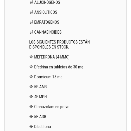
🛒 ALUCINÓGENOS
🛒 ANSIOLÍTICOS
🛒 EMPATÓGENOS
🛒 CANNABINOIDES
LOS SIGUIENTES PRODUCTOS ESTÁN
DISPONIBLES EN STOCK.
🔷 MEFEDRONA (4-MMC)
🔷 Efedrina en tabletas de 30 mg
🔷 Dormicum 15 mg
🔷 5F-AMB
🔷 4F-MPH
🔷 Clonazolam en polvo
🔷 5F-ADB
🔷 Dibutilona